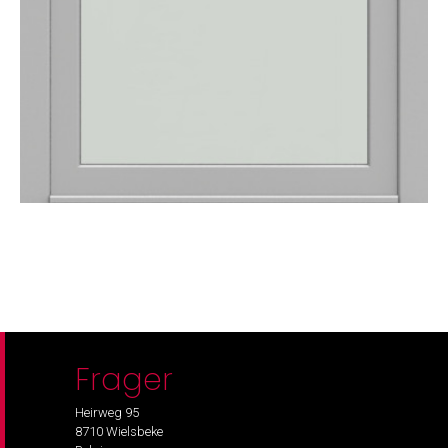
Frager
Heirweg 95
8710 Wielsbeke