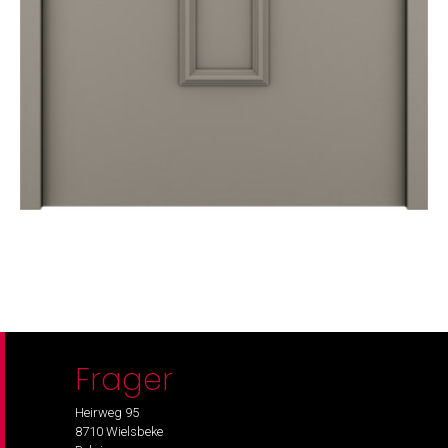
Frager
Heirweg 95
8710 Wielsbeke