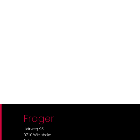
Frager
Heirweg 95
8710 Wielsbeke