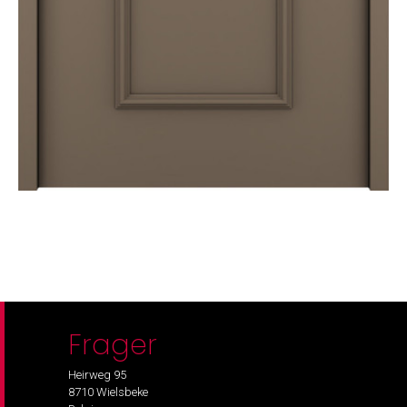
Frager
Heirweg 95
8710 Wielsbeke