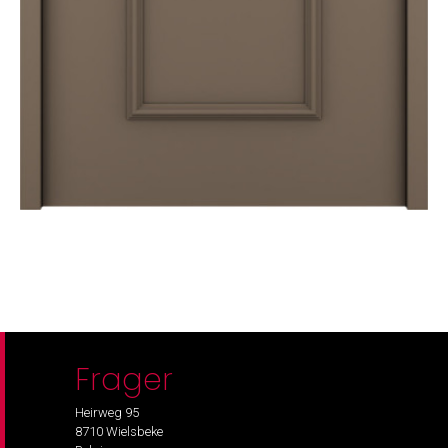
Frager
Heirweg 95
8710 Wielsbeke