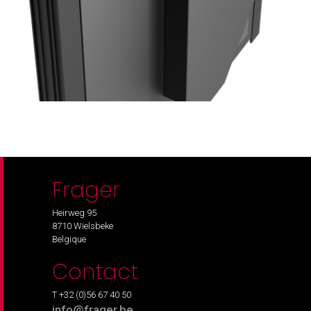
Frager
Heirweg 95
8710 Wielsbeke
Belgique
Contact
T +32 (0)56 67 40 50
info@frager.be