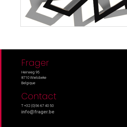
Frager
Heirweg 95
8710 Wielsbeke
Belgique
Contact
T +32 (0)56 67 40 50
info@frager.be