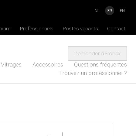
NL
FR
EN
Forum
Professionnels
Postes vacants
Contact
Demander à Franck
Vitrages
Accessoires
Questions fréquentes
Trouvez un professionnel ?