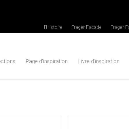
l'Histoire
Frager Facade
Frager 
ections
Page d'inspiration
Livre d'inspiration