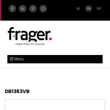
NL
FR
EN
Menu
DB1363VB